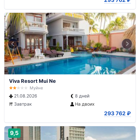
293 762
₽
Viva Resort Mui Ne
Муйне
21.08.2026
8 дней
Завтрак
На двоих
293 762
₽
9,5